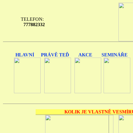
TELEFON:
777882332
HLAVNÍ
PRÁVĚ TEĎ
AKCE
SEMINÁŘE
KOLIK JE VLASTNĚ VESMÍR