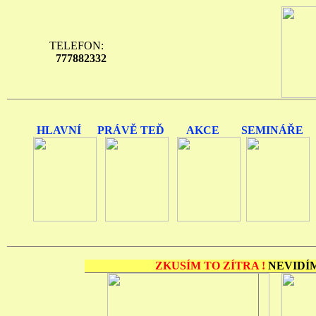
TELEFON:
777882332
HLAVNÍ
PRÁVĚ TEĎ
AKCE
SEMINÁŘE
ZKUSÍM TO ZÍTRA !
NEVIDÍM