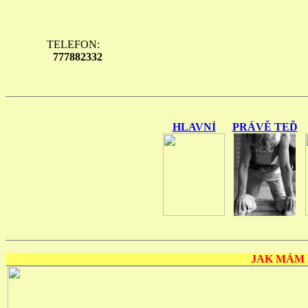
TELEFON:
777882332
HLAVNÍ
PRÁVĚ TEĎ
JAK MÁM 