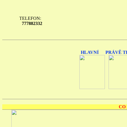
TELEFON:
777882332
HLAVNÍ
PRÁVĚ T
CO