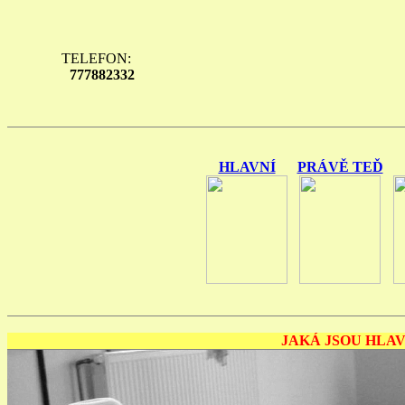
TELEFON:
777882332
HLAVNÍ
PRÁVĚ TEĎ
JAKÁ JSOU HLAV