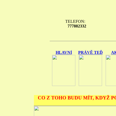
TELEFON:
777882332
HLAVNÍ
PRÁVĚ TEĎ
A
CO Z TOHO BUDU MÍT, KDYŽ P