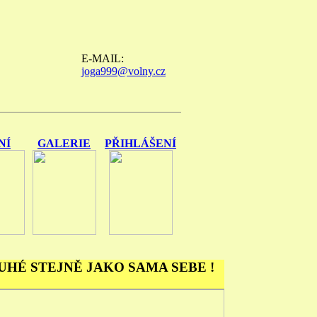
E-MAIL:
joga999@volny.cz
NÍ
GALERIE
PŘIHLÁŠENÍ
UHÉ STEJNĚ JAKO SAMA SEBE !