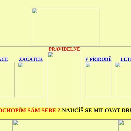
PRAVIDELNĚ
KCE
ZAČÁTEK
V PŘÍRODĚ
LET
OCHOPÍM SÁM SEBE ?
NAUČÍŠ SE MILOVAT DR