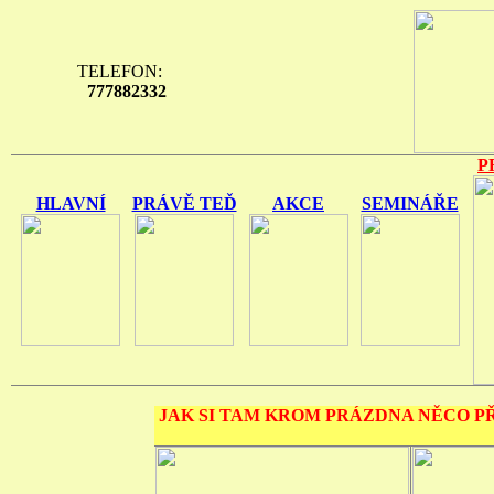
TELEFON:
777882332
P
HLAVNÍ
PRÁVĚ TEĎ
AKCE
SEMINÁŘE
JAK SI TAM KROM PRÁZDNA NĚCO PŘ