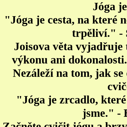
Jóga je
"Jóga je cesta, na které 
trpěliví." -
Joisova věta vyjadřuje t
výkonu ani dokonalosti. 
Nezáleží na tom, jak se 
cvič
"Jóga je zrcadlo, kte
jsme." - 
Začněte cvičit jógu a brzy