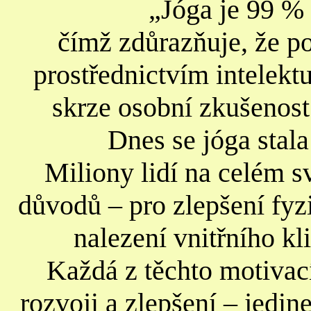
„Jóga je 99 % 
čímž zdůrazňuje, že p
prostřednictvím intelekt
skrze osobní zkušenost 
Dnes se jóga stal
Miliony lidí na celém s
důvodů – pro zlepšení fyz
nalezení vnitřního k
Každá z těchto motivac
rozvoji a zlepšení – jedin