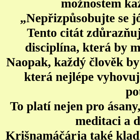
možnostem kaž
„Nepřizpůsobujte se jó
Tento citát zdůrazňuj
disciplína, která by 
Naopak, každý člověk by 
která nejlépe vyhovuj
po
To platí nejen pro ásany
meditaci a d
Krišnamáčárja také kladl