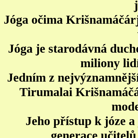
Jóga očima Krišnamáčárji
Jóga je starodávná duchov
miliony lid
Jedním z nejvýznamnější
Tirumalai Krišnamáčá
mode
Jeho přístup k józe a
generace učitelů