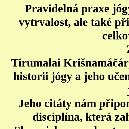
Pravidelná praxe jógy 
vytrvalost, ale také p
celko
Tirumalai Krišnamáčárj
historii jógy a jeho uče
Jeho citáty nám připom
disciplína, která za