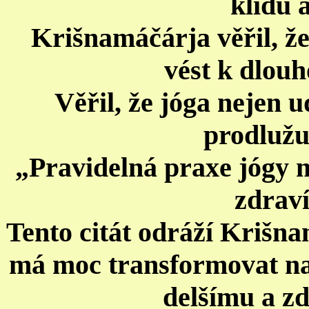
klidu 
Krišnamáčárja věřil, ž
vést k dlouh
Věřil, že jóga nejen u
prodlužuj
„Pravidelná praxe jógy m
zdraví
Tento citát odráží Krišna
má moc transformovat naš
delšímu a zd