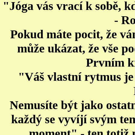
"Jóga vás vrací k sobě, kd
- R
Pokud máte pocit, že vá
může ukázat, že vše po
Prvním kr
"Váš vlastní rytmus je 
Nemusíte být jako ostatn
každý se vyvíjí svým t
moment" - ten totiž 