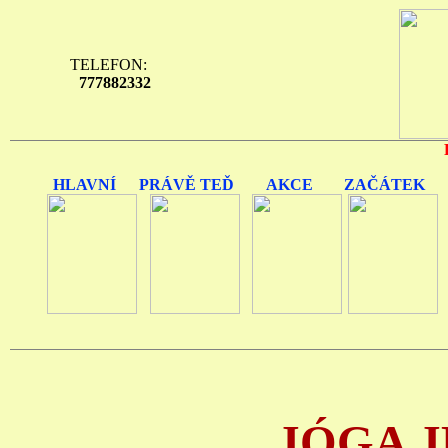
TELEFON:
777882332
HLAVNÍ
PRÁVĚ TEĎ
AKCE
ZAČÁTEK
JÓGA J