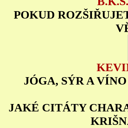
B.K.
POKUD ROZŠIŘUJETE
V
KEVI
JÓGA, SÝR A VÍNO
JAKÉ CITÁTY CHAR
KRIŠ