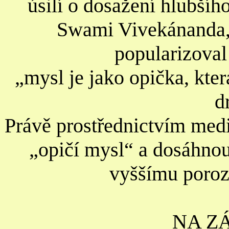
úsilí o dosažení hlubšíh
Swami Vivekánanda, 
popularizoval
„mysl je jako opička, kter
d
Právě prostřednictvím medi
„opičí mysl“ a dosáhnout
vyššímu poroz
NA ZÁ