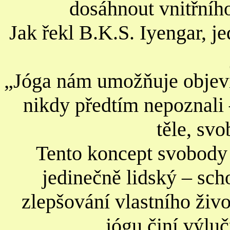
dosáhnout vnitřníh
Jak řekl B.K.S. Iyengar, j
„Jóga nám umožňuje objevi
nikdy předtím nepoznali 
těle, sv
Tento koncept svobody 
jedinečně lidský – sch
zlepšování vlastního živ
jógu činí výluč