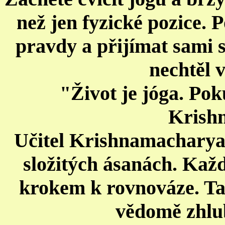
než jen fyzické pozice.
pravdy a přijímat sami 
nechtěl 
"Život je jóga. Pok
Krish
Učitel Krishnamacharya 
složitých ásanách. Kaž
krokem k rovnováze. Tak
vědomě zhlu