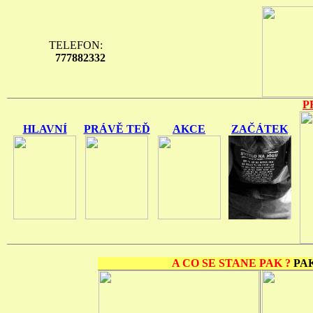
TELEFON:
777882332
P
HLAVNÍ
PRÁVĚ TEĎ
AKCE
ZAČÁTEK
A CO SE STANE PAK ?
PAK