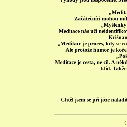
„Medita
Začátečníci mohou mít
„Myšlenky j
Meditace nás učí neidentifiko
Krišnama
„Meditace je proces, kdy se r
Ale protože humor je kořen
„Pok
Meditace je cesta, ne cíl. A ně
klid. Takže
Chtěl jsem se při józe naladi
(