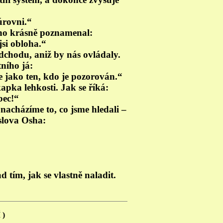
úrovni.“
sho krásně poznamenal:
jsi obloha.“
odchodu, aniž by nás ovládaly.
tního já:
e jako ten, kdo je pozorován.“
apka lehkosti. Jak se říká:
bec!“
 nacházíme to, co jsme hledali –
 slova Osha:
d tím, jak se vlastně naladit.
 )