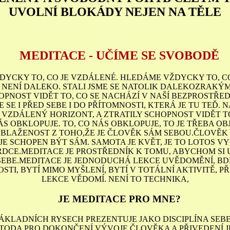
UVOLNÍ BLOKÁDY NEJEN NA TĚLE
MEDITACE - UČÍME SE SVOBODĚ
YCKY TO, CO JE VZDÁLENÉ. HLEDÁME VŽDYCKY TO, CO
 NENÍ DALEKO. STALI JSME SE NATOLIK DALEKOZRAKÝMI
OPNOST VIDĚT TO, CO SE NACHÁZÍ V NAŠÍ BEZPROSTŘED
 SE I PŘED SEBE I DO PŘÍTOMNOSTI, KTERÁ JE TU TEĎ. N
 VZDÁLENÝ HORIZONT, A ZTRATILY SCHOPNOST VIDĚT TO
ÁS OBKLOPUJE. TO, CO NÁS OBKLOPUJE, TO JE TŘEBA OB
 BLAŽENOST Z TOHO,ŽE JE ČLOVĚK SÁM SEBOU.ČLOVĚK
JE SCHOPEN BÝT SÁM. SAMOTA JE KVĚT, JE TO LOTOS VY
RDCE.MEDITACE JE PROSTŘEDNÍK K TOMU, ABYCHOM SI 
EBE.MEDITACE JE JEDNODUCHÁ LEKCE UVĚDOMĚNÍ, BD
TI, BYTÍ MIMO MYŠLENÍ, BYTÍ V TOTÁLNÍ AKTIVITĚ, P
LEKCE VĚDOMÍ. NENÍ TO TECHNIKA,
JE MEDITACE PRO MNE?
ZÁKLADNÍCH RYSECH PREZENTUJE JAKO DISCIPLÍNA SEB
TODA PRO DOKONČENÍ VÝVOJE ČLOVĚKA A PŘIVEDENÍ JE