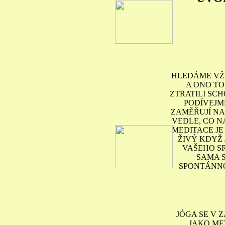
HLEDÁME VŽD
A ONO TO
ZTRATILI SCH
PODÍVEJME
ZAMĚŘUJÍ NA
VEDLE, CO N
MEDITACE JE
ŽIVÝ KDYŽ 
VAŠEHO S
SAMA S
SPONTÁNNOS
JÓGA SE V 
JAKO ME