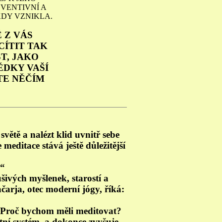
EVENTIVNÍ A
KDY VZNIKLA.
 Z VÁS
CÍTIT TAK
T, JAKO
ĚDKY VAŠÍ
TE NĚČÍM
ětě a nalézt klid uvnitř sebe
editace stává ještě důležitější
.“
ušivých myšlenek, starostí a
čarja, otec moderní jógy, říká:
o. Proč bychom měli meditovat?
itní systém, a dokonce zvyšuje