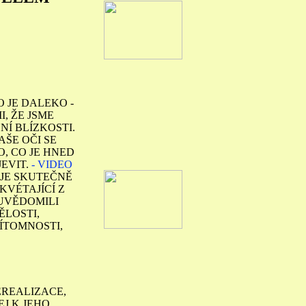
 JE DALEKO -
, ŽE JSME
NÍ BLÍZKOSTI.
AŠE OČI SE
, CO JE HNED
JEVIT.
- VIDEO
 JE SKUTEČNĚ
KVÉTAJÍCÍ Z
UVĚDOMILI
ĚLOSTI,
ŘÍTOMNOSTI,
EREALIZACE,
J K JEHO