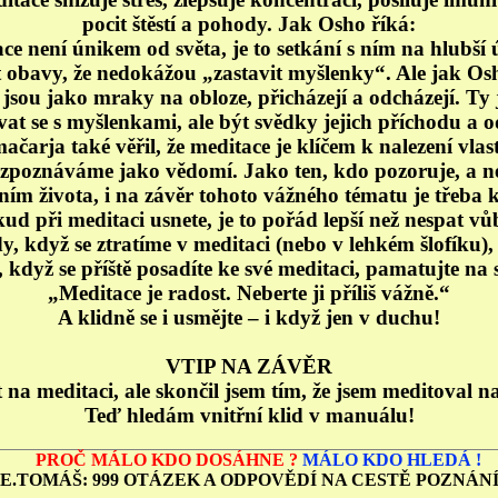
pocit štěstí a pohody. Jak Osho říká:
ce není únikem od světa, je to setkání s ním na hlubší 
 obavy, že nedokážou „zastavit myšlenky“. Ale jak O
sou jako mraky na obloze, přicházejí a odcházejí. Ty 
vat se s myšlenkami, ale být svědky jejich příchodu a 
čarja také věřil, že meditace je klíčem k nalezení vlas
ozpoznáváme jako vědomí. Jako ten, kdo pozoruje, a n
ím života, i na závěr tohoto vážného tématu je třeba k
ud při meditaci usnete, je to pořád lepší než nespat vů
kdy, když se ztratíme v meditaci (nebo v lehkém šlofíku),
, když se příště posadíte ke své meditaci, pamatujte na
„Meditace je radost. Neberte ji příliš vážně.“
A klidně se i usmějte – i když jen v duchu!
VTIP NA ZÁVĚR
t na meditaci, ale skončil jsem tím, že jsem meditoval na
Teď hledám vnitřní klid v manuálu!
PROČ MÁLO KDO
DOSÁHNE ?
MÁLO
KDO
HLEDÁ !
 E.TOMÁŠ: 999 OTÁZEK A ODPOVĚDÍ NA CESTĚ POZNÁNÍ