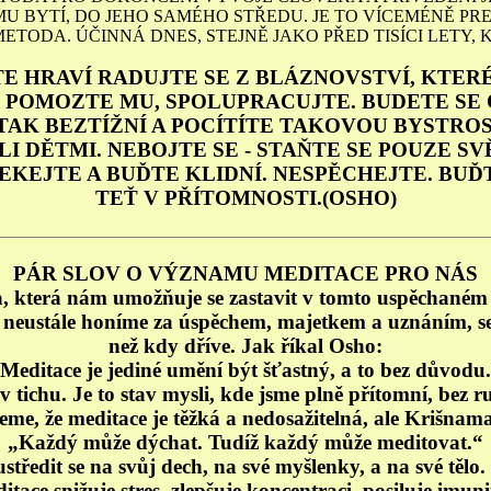
 BYTÍ, DO JEHO SAMÉHO STŘEDU. JE TO VÍCEMÉNĚ PR
ETODA. ÚČINNÁ DNES, STEJNĚ JAKO PŘED TISÍCI LETY, 
E HRAVÍ RADUJTE SE Z BLÁZNOVSTVÍ, KTERÉ
 POMOZTE MU, SPOLUPRACUJTE. BUDETE SE 
 TAK BEZTÍŽNÍ A POCÍTÍTE TAKOVOU BYSTROS
LI DĚTMI. NEBOJTE SE - STAŇTE SE POUZE SV
ČEKEJTE A BUĎTE KLIDNÍ. NESPĚCHEJTE. BUĎ
TEŤ V PŘÍTOMNOSTI.(OSHO)
PÁR SLOV O VÝZNAMU MEDITACE PRO NÁS
a, která nám umožňuje se zastavit v tomto uspěchaném sv
neustále honíme za úspěchem, majetkem a uznáním, se m
než kdy dříve. Jak říkal Osho:
Meditace je jediné umění být šťastný, a to bez důvodu
v tichu. Je to stav mysli, kde jsme plně přítomní, bez r
eme, že meditace je těžká a nedosažitelná, ale Krišnama
„Každý může dýchat. Tudíž každý může meditovat.“
ustředit se na svůj dech, na své myšlenky, a na své těl
ace snižuje stres, zlepšuje koncentraci, posiluje imun