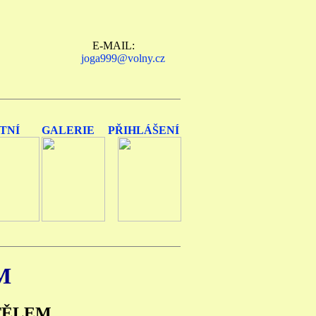
E-MAIL:
joga999@volny.cz
TNÍ
GALERIE
PŘIHLÁŠENÍ
M
TĚLEM