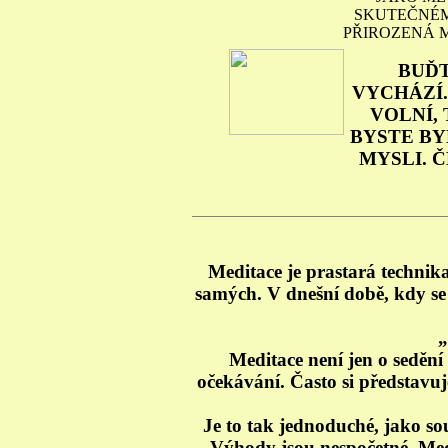
SKUTEČNÉMU
PŘIROZENÁ M
BUĎT
VYCHÁZÍ.
VOLNÍ,
BYSTE BY
MYSLI. 
Meditace je prastará technik
samých. V dnešní době, kdy se 
„
Meditace není jen o sedění 
očekávání. Často si představuj
Je to tak jednoduché, jako so
Výhody jsou nespočetné. Medit